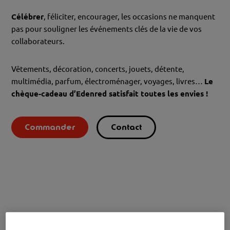
Célébrer
, féliciter, encourager, les occasions ne manquent
pas pour souligner les événements clés de la vie de vos
collaborateurs.
Vêtements, décoration, concerts, jouets, détente,
multimédia, parfum, électroménager, voyages, livres…
Le
chèque-cadeau d’Edenred satisfait toutes les envies !
Commander
Contact