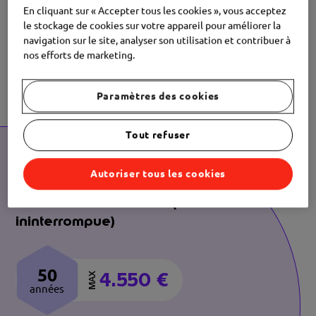
A quelles
occasions
En cliquant sur « Accepter tous les cookies », vous acceptez
pouvez-vous offrir
des
le stockage de cookies sur votre appareil pour améliorer la
navigation sur le site, analyser son utilisation et contribuer à
chèques-cadeaux
à vos
nos efforts de marketing.
salariés ?
Paramètres des cookies
Tout refuser
Autoriser tous les cookies
Anniversaire de travail (carrière
ininterrompue)
50
4.550 €
MAX
années