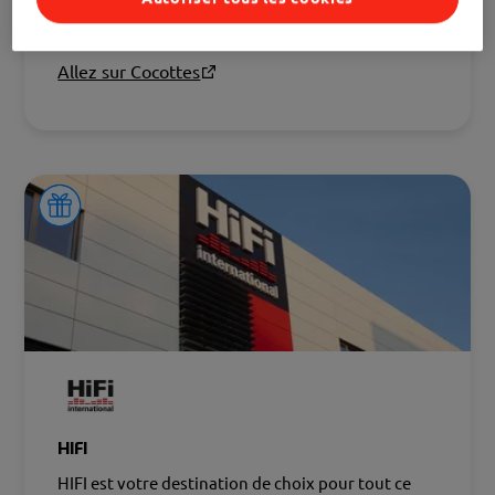
caractérise Cocottes, qui accepte les chèques-
repas Edenred !
Allez sur Cocottes
HIFI
HIFI est votre destination de choix pour tout ce