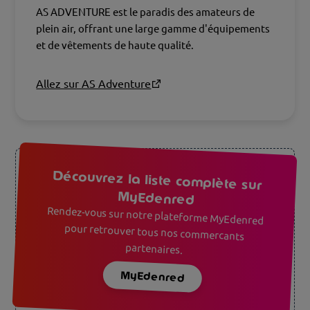
AS ADVENTURE est le paradis des amateurs de
plein air, offrant une large gamme d'équipements
et de vêtements de haute qualité.
Allez sur AS Adventure
Découvrez la liste complète sur
MyEdenred
Rendez-vous sur notre plateforme MyEdenred
pour retrouver tous nos commercants
partenaires.
MyEdenred