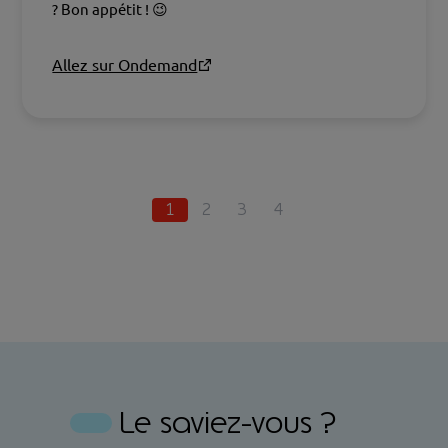
? Bon appétit ! 😉
Allez sur Ondemand
1
2
3
4
Le saviez-vous ?