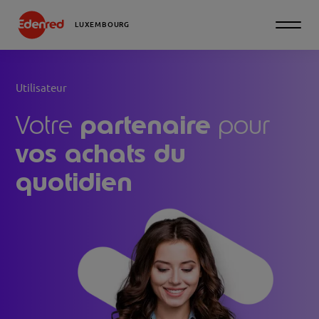
LUXEMBOURG
Utilisateur
partenaire
Votre
pour
vos achats du
quotidien