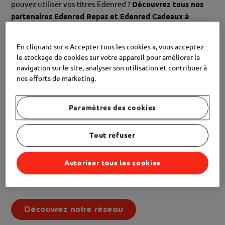
pouvez utiliser vos titres Edenred ?
Découvrez tous nos
partenaires Edenred Repas et Edenred Cadeaux à
proximité !
En cliquant sur « Accepter tous les cookies », vous acceptez
Comment trouver un commerce partenaire d’Edenred ?
le stockage de cookies sur votre appareil pour améliorer la
navigation sur le site, analyser son utilisation et contribuer à
nos efforts de marketing.
Sélectionnez le type de titres
Précisez le type de commerce ou la région
de votre
choix
Paramètres des cookies
Lancez la recherche et trouvez votre
bonheur
parmi nos commerces partenaires !
Tout refuser
Important à savoir :
au niveau du cadre légal, un plafond
Autoriser tous les cookies
journalier a été fixé à 5 titres
Edenred Repas
par jour pour
un montant maximum de 75€.
Découvrez notre réseau